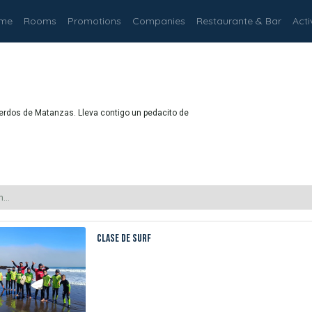
me
Rooms
Promotions
Companies
Restaurante & Bar
Act
erdos de Matanzas. Lleva contigo un pedacito de
Clase de Surf