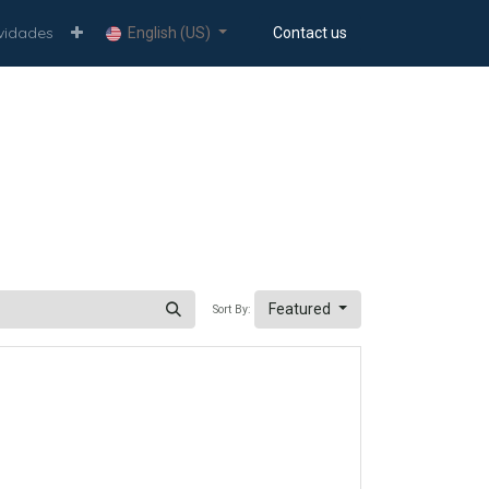
ividades
Contact us
English (US)
Featured
Sort By: